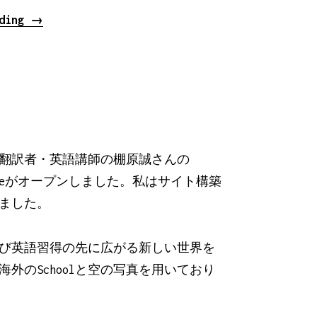
“自
ading
→
分、
リ
ス
ペ
ク
ト。〜
翻訳者・英語講師の棚原誠さんの
自
l Siteがオープンしました。私はサイト構築
分
ました。
探
し
び英語習得の先に広がる新しい世界を
か
海外のSchoolと空の写真を用いており
ら
の