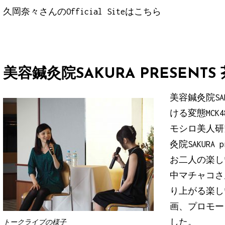
久岡奈々さんのOfficial Siteは
こちら
美容鍼灸院SAKURA PRESENTS
美容鍼灸院S
ける変態MC
モシロ美人研
灸院SAKURA
お二人の楽し
中マチャコさ
り上がる楽し
画、プロモー
した。
トークライブの様子