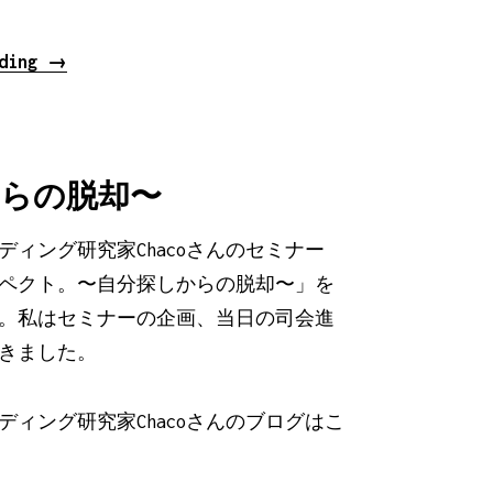
“美
ading
→
容
鍼
灸
からの脱却〜
院
SAKURA
ディング研究家Chacoさんのセミナー
presents
ペクト。〜自分探しからの脱却〜」を
茶
。私はセミナーの企画、当日の司会進
コ
きました。
会”
ディング研究家Chacoさんのブログは
こ