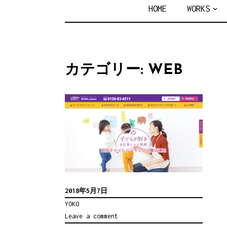
YOKO N
HOME
WORKS
カテゴリー: WEB
2018年5月7日
YOKO
Leave a comment