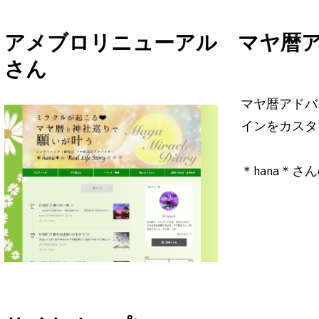
ト
リ
アメブロリニューアル マヤ暦ア
ニ
さん
ュ
ー
マヤ暦アドバ
ア
インをカスタ
ル”
＊hana＊さ