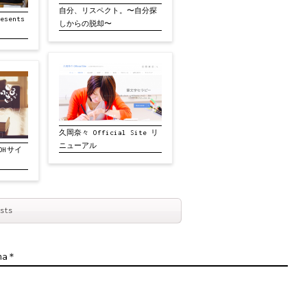
自分、リスペクト。〜自分探
sents
しからの脱却〜
久岡奈々 Official Site リ
ニューアル
OHサイ
sts
na＊