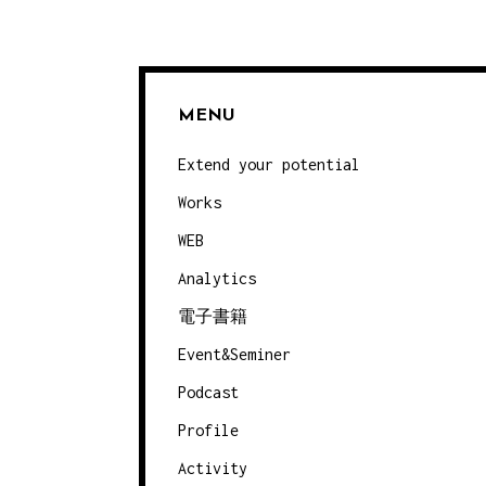
ゲ
ー
シ
MENU
ョ
Extend your potential
ン
Works
WEB
Analytics
電子書籍
Event&Seminer
Podcast
Profile
Activity