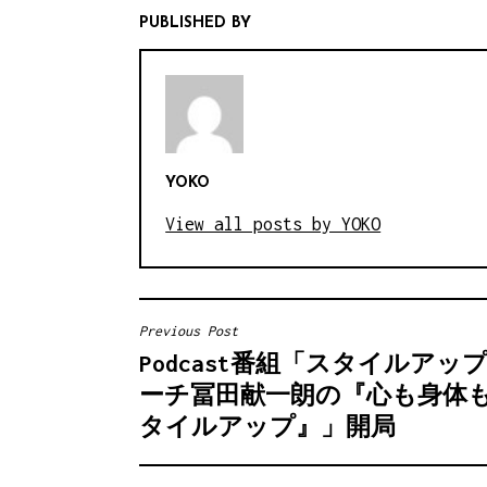
PUBLISHED BY
YOKO
View all posts by YOKO
Previous Post
投
Podcast番組「スタイルアッ
稿
ーチ冨田献一朗の『心も身体
ナ
タイルアップ』」開局
ビ