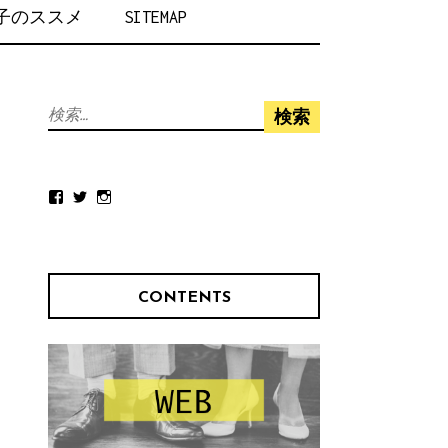
女子のススメ
SITEMAP
検
索:
Facebook
Twitter
Instagram
CONTENTS