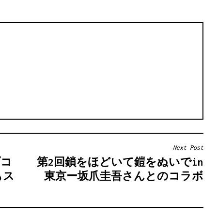
Next Post
プコ
第2回鎖をほどいて鎧をぬいでin
もス
東京ー坂爪圭吾さんとのコラボ